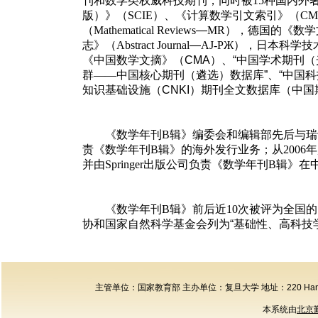
刊和数学类权威科技期刊，同时被
15
种国内外
版）
》
（
SCIE
）
、《
计算数学引文索引
》
（
CM
（
Mathematical Reviews
—
MR
）
，德国的《
数学
志
》（
Abstract Journal
—
AJ-PЖ
）
，日本科学技
《
中国数学文摘
》（
CMA
）、“
中国学术期刊
（
群——中国核心期刊
（
遴选
）
数据库
”、“
中国科
知识基础设施
（
CNKI
）
期刊全文数据库
（
中国
《数学年刊
B
辑》编委会和编辑部先后与瑞
责《数学年刊
B
辑》的海外发行业务；从
2006
年
并由
Springer
出版公司负责《数学年刊
B
辑》在
《数学年刊
B
辑》前后近
10
次被评为全国的
协和国家自然科学基金会列为
“
基础性、高科技
主管单位：国家教育部 主办单位：复旦大学 地址：220 Handan Road, F
本系统由
北京