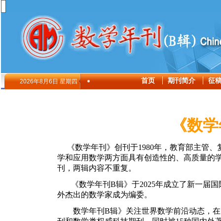
首页
期刊简介
征
2026年8月6日 星期四
《数学
《数学年刊》创刊于
1980
年，教育部主管、
学和应用数学两方面具有创造性的、高质量的
刊，两辑内容不重复。
《数学年刊
B
辑》于
2025
年成立了新一届国
外杰出的数学家成为编委
。
数学年刊
B
辑》关注世界数学前沿动态，在